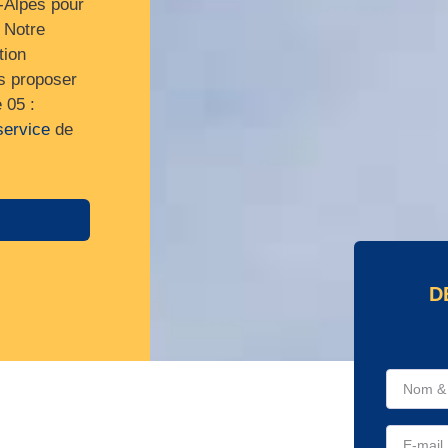
-Alpes pour
 Notre
tion
us proposer
 05 :
service
de
D