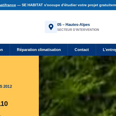
atifrance
— SE HABITAT s'occupe d'étudier votre projet gratuiteme
05 – Hautes-Alpes
SECTEUR D'INTERVENTION
on
Réparation climatisation
Contact
L’entre
S 2012
110