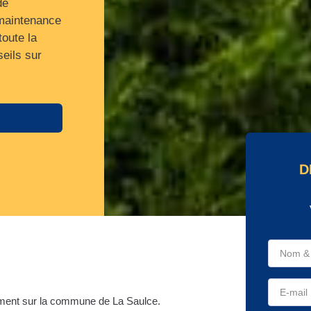
de
 maintenance
toute la
eils sur
.
D
ment sur la commune de La Saulce.