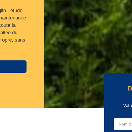
lin : étude
 maintenance
toute la
allée du
propre, sans
D
Votr