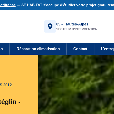
atifrance
— SE HABITAT s'occupe d'étudier votre projet gratuiteme
05 – Hautes-Alpes
SECTEUR D'INTERVENTION
on
Réparation climatisation
Contact
L’entre
S 2012
églin -