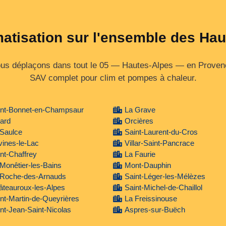
matisation sur l'ensemble des Ha
us déplaçons dans tout le 05 — Hautes‑Alpes — en Provence‑
SAV complet pour clim et pompes à chaleur.
int-Bonnet-en-Champsaur
La Grave
lard
Orcières
 Saulce
Saint-Laurent-du-Cros
ines-le-Lac
Villar-Saint-Pancrace
nt-Chaffrey
La Faurie
Monêtier-les-Bains
Mont-Dauphin
 Roche-des-Arnauds
Saint-Léger-les-Mélèzes
teauroux-les-Alpes
Saint-Michel-de-Chaillol
nt-Martin-de-Queyrières
La Freissinouse
nt-Jean-Saint-Nicolas
Aspres-sur-Buëch