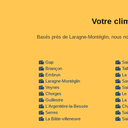
Votre cli
Basés près de Laragne-Montéglin, nous no
Gap
Sa
Briançon
Tal
Embrun
La
Laragne-Montéglin
Sav
Veynes
Sai
Chorges
Le 
Guillestre
La
L'Argentière-la-Bessée
Châ
Serres
Sai
La Bâtie-villeneuve
Sai